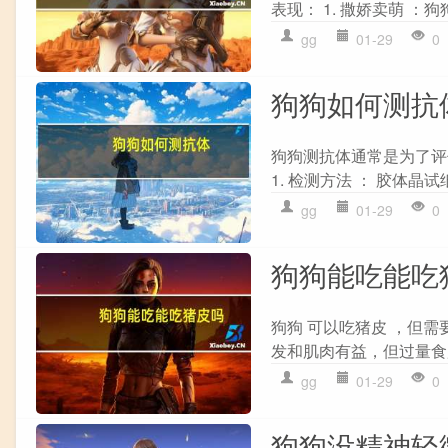
表现： 1. 撒娇卖萌 ：
gg
01-29
0
狗狗如何测抗
狗狗测抗体通常是为了评
1. 检测方法 ： 胶体晶
gg
01-29
0
狗狗能吃能吃
狗狗 可以吃猪皮 ，但需
发和肌肉有益，但过量食
gg
01-29
0
狗狗没精神轻