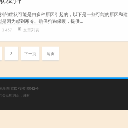
抖的症状可能是由多种原因引起的，以下是一些可能的原因和建议：
能是因为感到寒冷。确保狗狗保暖，提供...
457
文章列表
3
下一页
尾页
站地图
京ICP证010042号
，我们会及时纠正，谢谢