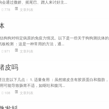
狗狗会通过撒娇、摇尾巴、蹭人来讨好主...
778
文章列表
体
估狗狗对特定病原的免疫力情况。以下是一些关于狗狗测抗体的
试纸板检测 ：这是一种常用的方法，通...
971
文章列表
猪皮吗
要注意以下几点： 1. 适量食用 ：虽然猪皮含有胶原蛋白和脂肪
用可能导致肠胃不适，如呕吐和腹泻...
108
文章列表
微发抖