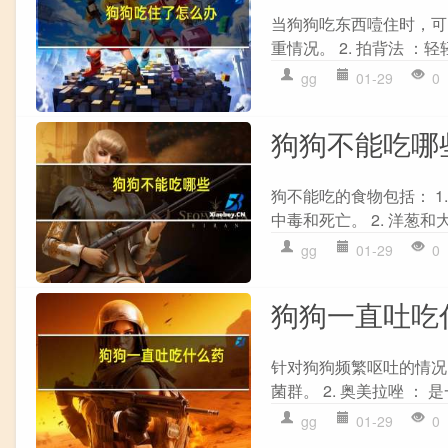
当狗狗吃东西噎住时，可
重情况。 2. 拍背法 ：
gg
01-29
0
狗狗不能吃哪
狗不能吃的食物包括： 
中毒和死亡。 2. 洋葱和
gg
01-29
0
狗狗一直吐吃
针对狗狗频繁呕吐的情况，
菌群。 2. 奥美拉唑 ：
gg
01-29
0