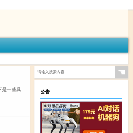
☚
下是一些具
公告