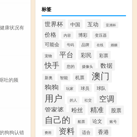
标签
世界杯
互动
中国
亚洲杯
健康状况有
价格
博彩
变压器
内容
可能会
品牌
号码
在线
婚姻
平台
彩民
彩票
宠物
快手
数据
您的
摄像头
澳门
机票
新奥
智能
意呕吐的频
狗狗
球队
球员
玩家
用户
空调
的人
社交
精准
管家婆
粉丝
股票
自己的
论文
账号
船票
资料
香港
的狗狗认错
适合
费用