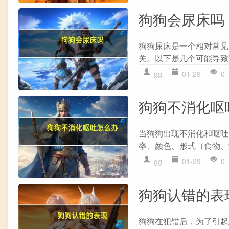
狗狗会尿床吗
狗狗尿床是一个相对常见
关。以下是几个可能导致狗狗
gg
01-29
0
狗狗不消化呕
当狗狗出现不消化和呕吐的
率、颜色、形式（食物、液
gg
01-29
0
狗狗认错的表
狗狗在犯错后，为了引起