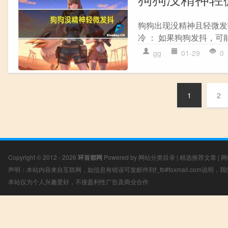
狗狗出现没精神且轻微发
冷 ： 如果狗狗发抖，可
gg
01-29
0
1
2
Copyright © 2012 - 2026
环首都网
Powered by
网站分类目录
|
精选推荐文章
|
网
声明：本站内容来自互联网，如信息有错误可发邮件到f_fb#foxmail.com说明
本站仅为个人兴趣爱好，不接盈利性广告及商业合作