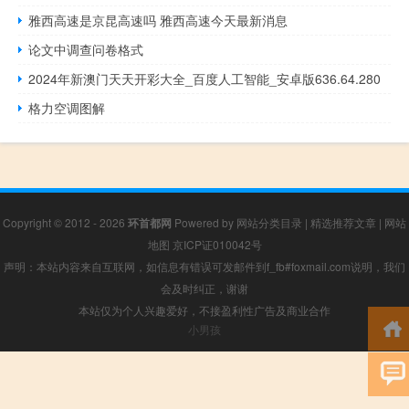
雅西高速是京昆高速吗 雅西高速今天最新消息
论文中调查问卷格式
2024年新澳门天天开彩大全_百度人工智能_安卓版636.64.280
格力空调图解
Copyright © 2012 - 2026
环首都网
Powered by
网站分类目录
|
精选推荐文章
|
网站
地图
京ICP证010042号
声明：本站内容来自互联网，如信息有错误可发邮件到f_fb#foxmail.com说明，我们
会及时纠正，谢谢
本站仅为个人兴趣爱好，不接盈利性广告及商业合作
小男孩