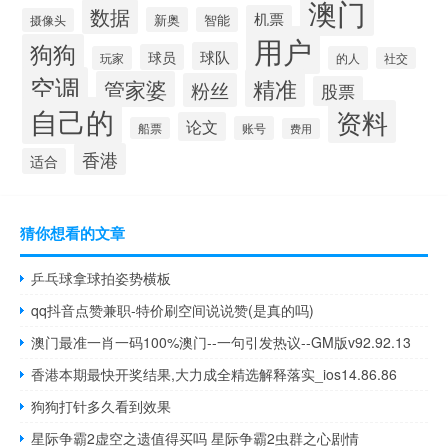
澳门
数据
机票
新奥
智能
摄像头
用户
狗狗
球队
球员
玩家
的人
社交
空调
精准
管家婆
粉丝
股票
自己的
资料
论文
账号
船票
费用
香港
适合
猜你想看的文章
乒乓球拿球拍姿势横板
qq抖音点赞兼职-特价刷空间说说赞(是真的吗)
澳门最准一肖一码100%澳门--一句引发热议--GM版v92.92.13
香港本期最快开奖结果,大力成全精选解释落实_ios14.86.86
狗狗打针多久看到效果
星际争霸2虚空之遗值得买吗 星际争霸2虫群之心剧情