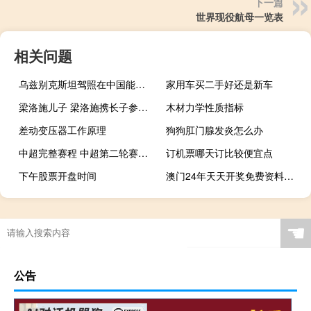
下一篇
世界现役航母一览表
相关问题
乌兹别克斯坦驾照在中国能用不 中国vs乌兹别克斯坦
家用车买二手好还是新车
梁洛施儿子 梁洛施携长子参加婚礼
木材力学性质指标
差动变压器工作原理
狗狗肛门腺发炎怎么办
中超完整赛程 中超第二轮赛程表时间
订机票哪天订比较便宜点
下午股票开盘时间
澳门24年天天开奖免费资料：AI最佳精选AI解释落实-2593.3D.A511
☚
公告