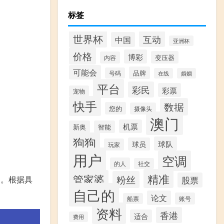
标签
世界杯
互动
中国
亚洲杯
价格
博彩
变压器
内容
可能会
品牌
号码
在线
婚姻
平台
彩民
彩票
宠物
快手
数据
您的
摄像头
澳门
机票
新奥
智能
狗狗
球队
球员
玩家
用户
空调
的人
社交
精准
管家婆
粉丝
动。根据具
股票
自己的
论文
账号
船票
资料
香港
适合
费用