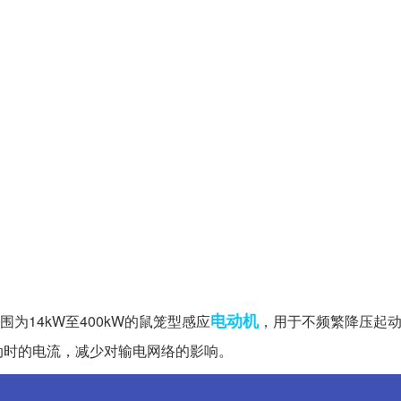
电动机
围为14kW至400kW的鼠笼型感应
，用于不频繁降压起
动时的电流，减少对输电网络的影响。