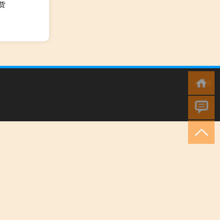
货
小男孩