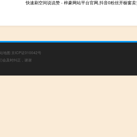
快速刷空间说说赞 - 梓豪网站平台官网,抖音0粉丝开橱窗卖
站地图
京ICP证010042号
，我们会及时纠正，谢谢