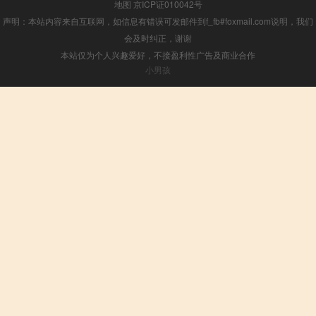
地图
京ICP证010042号
声明：本站内容来自互联网，如信息有错误可发邮件到f_fb#foxmail.com说明，我们
会及时纠正，谢谢
本站仅为个人兴趣爱好，不接盈利性广告及商业合作
小男孩