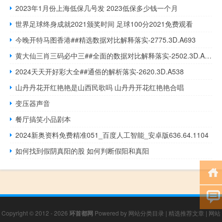
2023年1月份上海低保几号发 2023低保多少钱一个月
世界足球终身成就2021颁奖时间 足球100分2021免费观看
今晚开特马图香港##精选数据对比解释落实-2775.3D.A693
黄大仙三肖三码必中三##全面的数据对比解释落实-2502.3D.A420
2024天天开好彩大全##通俗的解析落实-2620.3D.A538
山丹丹花开红艳艳是山西民歌吗 山丹丹开花红艳艳合唱
变压器声音
餐厅搞笑小品剧本
2024新奥资料免费精准051_百度人工智能_安卓版636.64.1104
如何找到假阴真阳的股 如何判断假阳和真阳
Copyright © 2012 - 2026
环首都网
Powered by
网站分类目录
|
精选推荐文章
|
网站