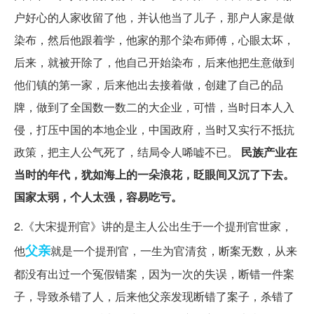
户好心的人家收留了他，并认他当了儿子，那户人家是做
染布，然后他跟着学，他家的那个染布师傅，心眼太坏，
后来，就被开除了，他自己开始染布，后来他把生意做到
他们镇的第一家，后来他出去接着做，创建了自己的品
牌，做到了全国数一数二的大企业，可惜，当时日本人入
侵，打压中国的本地企业，中国政府，当时又实行不抵抗
政策，把主人公气死了，结局令人唏嘘不已。
民族产业在
当时的年代，犹如海上的一朵浪花，眨眼间又沉了下去。
国家太弱，个人太强，容易吃亏。
2.《大宋提刑官》讲的是主人公出生于一个提刑官世家，
父亲
他
就是一个提刑官，一生为官清贫，断案无数，从来
都没有出过一个冤假错案，因为一次的失误，断错一件案
子，导致杀错了人，后来他父亲发现断错了案子，杀错了