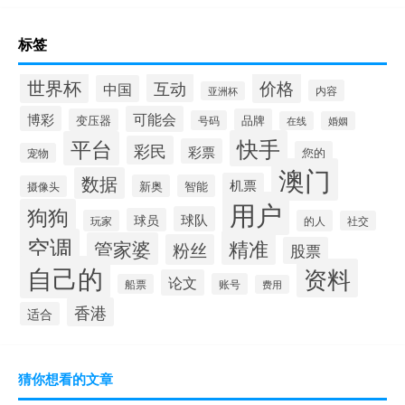
标签
世界杯
价格
互动
中国
内容
亚洲杯
博彩
可能会
变压器
品牌
号码
在线
婚姻
快手
平台
彩民
彩票
您的
宠物
澳门
数据
机票
新奥
智能
摄像头
用户
狗狗
球队
球员
玩家
的人
社交
空调
精准
管家婆
粉丝
股票
自己的
资料
论文
账号
船票
费用
香港
适合
猜你想看的文章