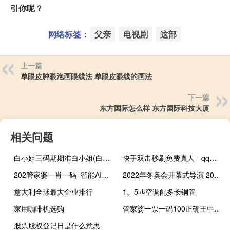
引你呢？
网络标签：
父亲
电视剧
这部
上一篇
单眼皮肿眼泡画眼线法 单眼皮眼线的画法
下一篇
东方国际怎么样 东方国际科技大厦
相关问题
白小姐三码期期准白小姐(白小姐三肖三期必出一期一娇)--作答解释落实的民间信仰--V50.18.47
快手双击秒刷免费真人 - qq免费刷空间网
202管家婆一肖一码_智能AI深度解析_百度移动统计版.23.100
2022年冬奥会开幕式导演 2022冬奥会放弃张艺谋
意大利全球最大企业排行
1。5匹空调配多长铜管
家用咖啡机选购
管家婆一票一码100正确王中王##广泛的解读数据对比分析-2599.3D.A517
股票股权登记日是什么意思