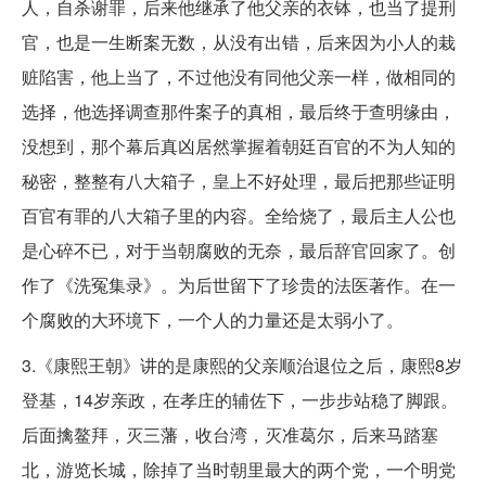
人，自杀谢罪，后来他继承了他父亲的衣钵，也当了提刑
官，也是一生断案无数，从没有出错，后来因为小人的栽
赃陷害，他上当了，不过他没有同他父亲一样，做相同的
选择，他选择调查那件案子的真相，最后终于查明缘由，
没想到，那个幕后真凶居然掌握着朝廷百官的不为人知的
秘密，整整有八大箱子，皇上不好处理，最后把那些证明
百官有罪的八大箱子里的内容。全给烧了，最后主人公也
是心碎不已，对于当朝腐败的无奈，最后辞官回家了。创
作了《洗冤集录》。为后世留下了珍贵的法医著作。在一
个腐败的大环境下，一个人的力量还是太弱小了。
3.《康熙王朝》讲的是康熙的父亲顺治退位之后，康熙8岁
登基，14岁亲政，在孝庄的辅佐下，一步步站稳了脚跟。
后面擒鳌拜，灭三藩，收台湾，灭准葛尔，后来马踏塞
北，游览长城，除掉了当时朝里最大的两个党，一个明党