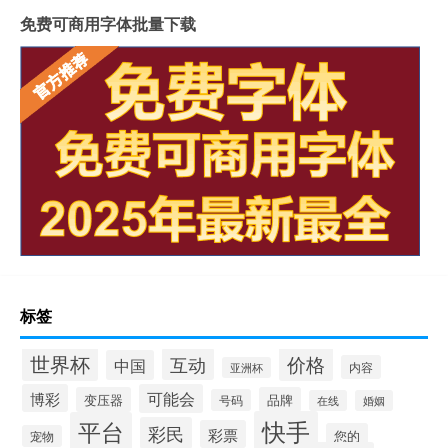
免费可商用字体批量下载
标签
世界杯
价格
互动
中国
内容
亚洲杯
博彩
可能会
变压器
品牌
号码
在线
婚姻
快手
平台
彩民
彩票
您的
宠物