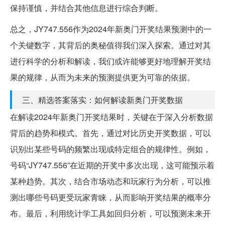
保持谨慎，并结合其他信息进行综合判断。
总之，JY747.556作为2024年新奥门开奖结果预测中的一
个关键数字，其背后的奥秘值得我们深入探索。通过对其
进行科学的分析和解读，我们或许能够更好地理解开奖结
果的规律，从而为未来的预测提供更为可靠的依据。
三、精选答案落实：如何解读新奥门开奖数据
在解读2024年新奥门开奖结果时，关键在于深入分析数据
背后的趋势和模式。首先，通过对比历史开奖数据，可以
识别出某些号码的频繁出现或特定组合的规律性。例如，
号码“JY747.556”在近期的开奖中多次出现，这可能预示着
某种趋势。其次，结合市场动态和玩家行为分析，可以推
测出哪些号码更受玩家青睐，从而影响开奖结果的概率分
布。最后，利用统计学工具如回归分析，可以预测未来开