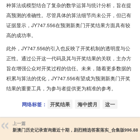
种算法或模型结合了复杂的数学运算与统计分析，旨在提
高预测的准确性。尽管具体的算法细节尚未公开，但已有
证据显示，JY747.556在预测新奥门开奖结果方面具有较
高的成功率。
此外，JY747.556的引入也反映了开奖机制的透明度与公
正性。通过公开这一代码及其与开奖结果的关联，主办方
旨在增强公众对开奖过程的信任。未来，随着更多数据的
积累与算法的优化，JY747.556有望成为预测新奥门开奖
结果的重要工具，为参与者提供更为精准的参考。
网络标签：
开奖结果
海中捞月
这一
上一篇
新澳门历史记录查询最近十期，剧烈精选答案落实_合集版996.88