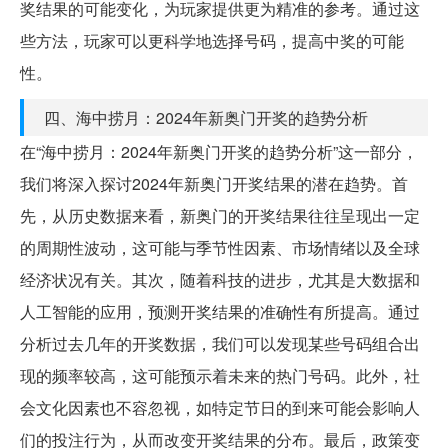
奖结果的可能变化，为玩家提供更为精准的参考。通过这
些方法，玩家可以更科学地选择号码，提高中奖的可能
性。
四、海中捞月：2024年新奥门开奖的趋势分析
在“海中捞月：2024年新奥门开奖的趋势分析”这一部分，
我们将深入探讨2024年新奥门开奖结果的潜在趋势。首
先，从历史数据来看，新奥门的开奖结果往往呈现出一定
的周期性波动，这可能与季节性因素、市场情绪以及全球
经济状况有关。其次，随着科技的进步，尤其是大数据和
人工智能的应用，预测开奖结果的准确性有所提高。通过
分析过去几年的开奖数据，我们可以发现某些号码组合出
现的频率较高，这可能预示着未来的热门号码。此外，社
会文化因素也不容忽视，如特定节日的到来可能会影响人
们的投注行为，从而改变开奖结果的分布。最后，政策变