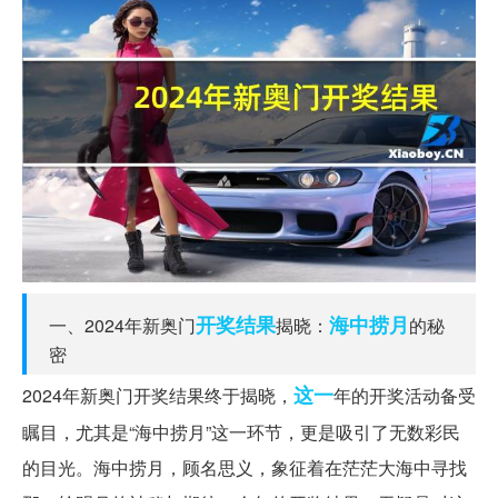
开奖结果
海中捞月
一、2024年新奥门
揭晓：
的秘
密
这一
2024年新奥门开奖结果终于揭晓，
年的开奖活动备受
瞩目，尤其是“海中捞月”这一环节，更是吸引了无数彩民
的目光。海中捞月，顾名思义，象征着在茫茫大海中寻找