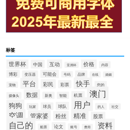
标签
世界杯
价格
互动
中国
内容
亚洲杯
博彩
可能会
变压器
品牌
号码
在线
婚姻
快手
平台
彩民
彩票
您的
宠物
澳门
数据
机票
新奥
智能
摄像头
用户
狗狗
球队
球员
玩家
的人
社交
空调
精准
管家婆
粉丝
股票
自己的
资料
论文
账号
船票
费用