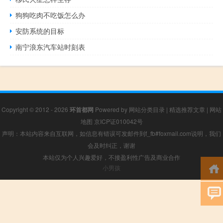
狗狗吃肉不吃饭怎么办
安防系统的目标
南宁浪东汽车站时刻表
Copyright © 2012 - 2026
环首都网
Powered by
网站分类目录
|
精选推荐文章
|
网站
地图
京ICP证010042号
声明：本站内容来自互联网，如信息有错误可发邮件到f_fb#foxmail.com说明，我们
会及时纠正，谢谢
本站仅为个人兴趣爱好，不接盈利性广告及商业合作
小男孩