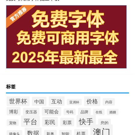
标签
世界杯
价格
互动
中国
内容
亚洲杯
博彩
可能会
变压器
品牌
号码
在线
婚姻
快手
平台
彩民
彩票
您的
宠物
澳门
数据
机票
新奥
智能
摄像头