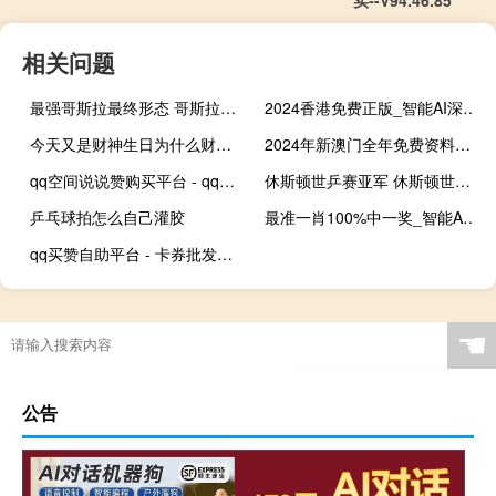
相关问题
最强哥斯拉最终形态 哥斯拉最恐怖的形态
2024香港免费正版_智能AI深度解析_好看视频版v32.26.274
今天又是财神生日为什么财神爷一年要过好几次生日呢 今天是财神爷过生日吗
2024年新澳门全年免费资料大全_引发热议与讨论_GM版v69.07.09
qq空间说说赞购买平台 - qq怎么秒赞别人的说说,卡盟业务排行榜
休斯顿世乒赛亚军 休斯顿世乒赛女单四强
乒乓球拍怎么自己灌胶
最准一肖100%中一奖_智能AI深度解析_爱采购版v47.08.814
qq买赞自助平台 - 卡券批发平台
☚
公告