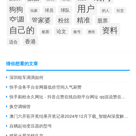
用户
狗狗
球队
球员
玩家
的人
社交
空调
精准
管家婆
粉丝
股票
自己的
资料
论文
账号
船票
费用
香港
适合
猜你想看的文章
深圳租车滴滴如何
快手业务平台全网最低价空间人气刷赞
快手刷粉永久网址 - 抖音点赞在线自助平台网址 qq说说赞在线自助下单网
换空调铜管
澳门六开彩开奖结果开奖记录2024年12月下载_智能AI深度解析_文心一言5G.213.1.171
自耦起动变压器的型号
移民火星怎样生存