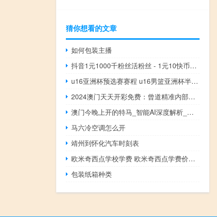
猜你想看的文章
如何包装主播
抖音1元1000千粉丝活粉丝 - 1元10快币充值入口苹果
u16亚洲杯预选赛赛程 u16男篮亚洲杯半决赛
2024澳门天天开彩免费：曾道精准内部三肖三码-答案解析落实-1671.APP.58
澳门今晚上开的特马_智能AI深度解析_爱采购版v47.08.94
马六冷空调怎么开
靖州到怀化汽车时刻表
欧米奇西点学校学费 欧米奇西点学费价目表
包装纸箱种类