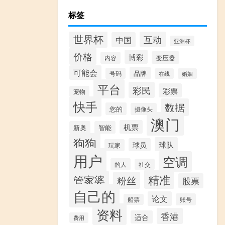
标签
世界杯
互动
中国
亚洲杯
价格
博彩
变压器
内容
可能会
品牌
号码
在线
婚姻
平台
彩民
彩票
宠物
快手
数据
您的
摄像头
澳门
机票
新奥
智能
狗狗
球队
球员
玩家
用户
空调
的人
社交
精准
管家婆
粉丝
股票
自己的
论文
账号
船票
资料
香港
适合
费用