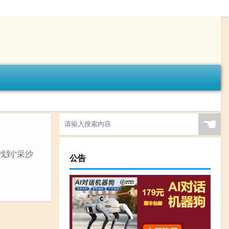
☚
找到“采沙
公告