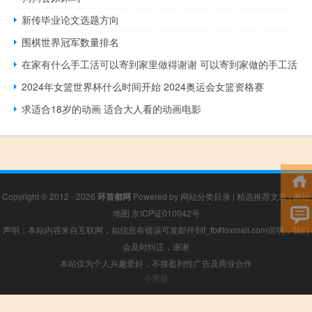
新传毕业论文选题方向
围棋世界冠军数量排名
在家有什么手工活可以寄到家里做得谢谢 可以寄到家做的手工活
2024年女篮世界杯什么时间开始 2024奥运会女篮资格赛
求适合18岁的动画 适合大人看的动画电影
Copyright © 2012 - 2026
环首都网
Powered by
网站分类目录
|
精选推荐文章
|
网站
地图
京ICP证010042号
声明：本站内容来自互联网，如信息有错误可发邮件到f_fb#foxmail.com说明，我们
会及时纠正，谢谢
本站仅为个人兴趣爱好，不接盈利性广告及商业合作
小男孩