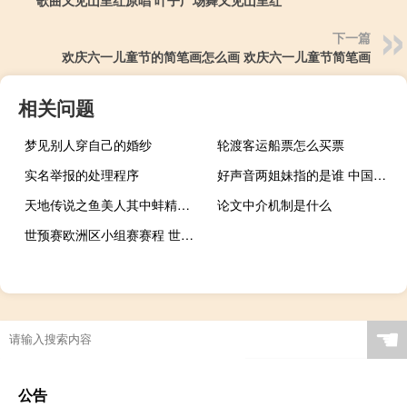
下一篇
欢庆六一儿童节的简笔画怎么画 欢庆六一儿童节简笔画
相关问题
梦见别人穿自己的婚纱
轮渡客运船票怎么买票
实名举报的处理程序
好声音两姐妹指的是谁 中国好声音张惠妹的歌
天地传说之鱼美人其中蚌精被吃是哪集 天地传说之鱼美人攻略
论文中介机制是什么
世预赛欧洲区小组赛赛程 世预赛欧洲区附加赛
☚
公告