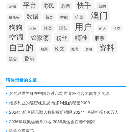
快手
平台
彩民
彩票
您的
宠物
澳门
数据
机票
新奥
智能
摄像头
用户
狗狗
球队
球员
玩家
的人
社交
空调
精准
管家婆
粉丝
股票
自己的
资料
论文
账号
船票
费用
香港
适合
猜你想看的文章
乒乓球世界杯在中国办过几次 世界杯混合团体赛乒乓球
维多利亚的秘密啥意思 维多利亚的秘密2009
2024北航考研录取人数指标扩招吗 2024年考研扩招140万人
2036年底奥运会举办地 2036奥运会在哪个国家
狗狗会尿床吗