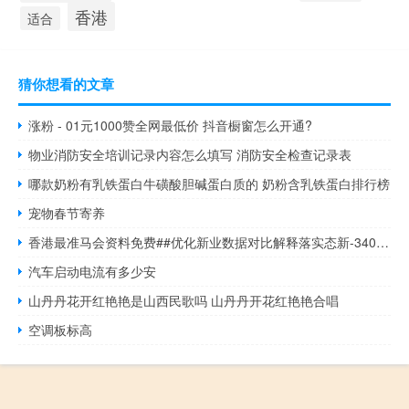
香港
适合
猜你想看的文章
涨粉 - 01元1000赞全网最低价 抖音橱窗怎么开通?
物业消防安全培训记录内容怎么填写 消防安全检查记录表
哪款奶粉有乳铁蛋白牛磺酸胆碱蛋白质的 奶粉含乳铁蛋白排行榜
宠物春节寄养
香港最准马会资料免费##优化新业数据对比解释落实态新-3407.PL.279
汽车启动电流有多少安
山丹丹花开红艳艳是山西民歌吗 山丹丹开花红艳艳合唱
空调板标高