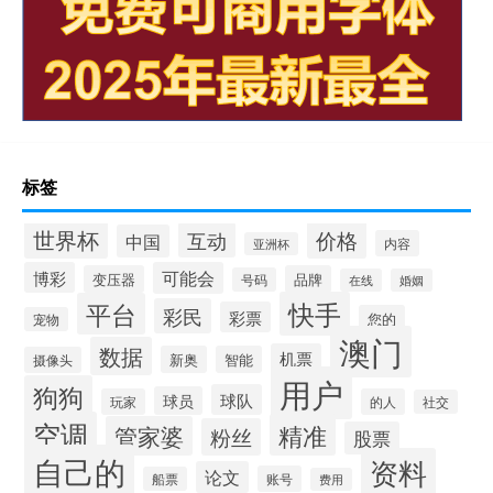
标签
世界杯
价格
互动
中国
内容
亚洲杯
博彩
可能会
变压器
品牌
号码
在线
婚姻
快手
平台
彩民
彩票
您的
宠物
澳门
数据
机票
新奥
智能
摄像头
用户
狗狗
球队
球员
玩家
的人
社交
空调
精准
管家婆
粉丝
股票
自己的
资料
论文
账号
船票
费用