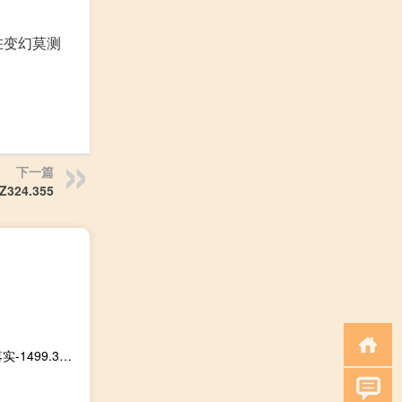
在变幻莫测
下一篇
24.355
香港正宗六宝典资料大全：曾道道人48449论坛-成语解释落实-1499.3D.A348