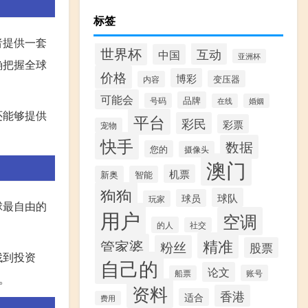
标签
者提供一套
世界杯
互动
中国
亚洲杯
确把握全球
价格
博彩
变压器
内容
可能会
品牌
号码
在线
婚姻
还能够提供
平台
彩民
彩票
宠物
快手
数据
您的
摄像头
澳门
机票
新奥
智能
狗狗
球队
球员
玩家
球最自由的
用户
空调
的人
社交
。
精准
管家婆
粉丝
股票
找到投资
自己的
论文
账号
船票
。
资料
香港
适合
费用