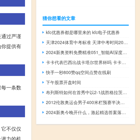
猜你想看的文章
kfc优惠券都是哪里来的 kfc电子优惠券
是通过严谨
天津2024体育中考标准 天津中考时间2024年时间表
为你提供有
2024新奥资料免费精准051_智能AI深度解析_爱采购版v47.08.637
卡卡代表巴西出战卡塔尔世界杯吗 卡卡批评巴西足球舆论氛围
快手一秒800赞qq空间点赞在线刷
下午股票开盘时间
保每一条数
布列斯特如何在首秀中以2-1战胜格拉茨Sturm？
2012伦敦奥运会男子400米栏预赛半决赛决赛 伦敦奥运会男篮半决赛
2024新奥今晚开什么，激起精选答案落实_低级版497.270
。它不仅仅
长潜力的机