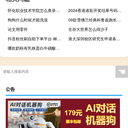
怀化职业技术学院怎么查录取结果 怀化职业技术学院
2024香港港彩开奖结果号码：澳门一码准特-最佳精选解释落实-2512.3D.A430
狗狗什么时候才能洗澡
09款雪佛兰经典科鲁兹跑长途可靠吗 雪佛兰科鲁兹2009款
论文用零件
生存大世界怎么得沙子
抖音粉丝刷自助下单平台-林陌低价qq刷空间说说赞
港大深圳校区研究生申请条件 香港大学研究生申请
哪款奶粉有乳铁蛋白牛磺酸胆碱蛋白质的 奶粉含乳铁蛋白排行榜
☚
公告