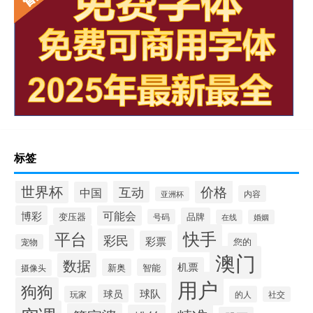
标签
世界杯
价格
互动
中国
内容
亚洲杯
博彩
可能会
变压器
品牌
号码
在线
婚姻
快手
平台
彩民
彩票
您的
宠物
澳门
数据
机票
新奥
智能
摄像头
用户
狗狗
球队
球员
玩家
的人
社交