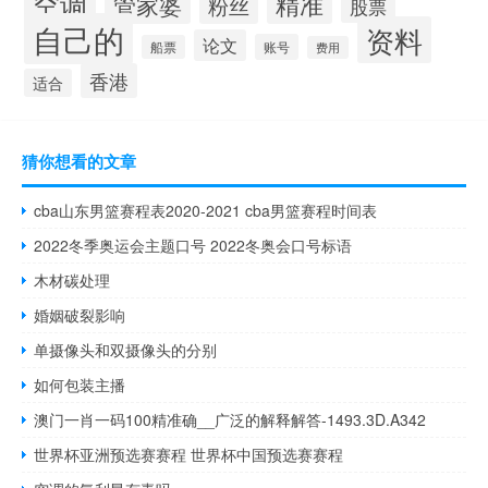
空调
精准
管家婆
粉丝
股票
自己的
资料
论文
账号
船票
费用
香港
适合
猜你想看的文章
cba山东男篮赛程表2020-2021 cba男篮赛程时间表
2022冬季奥运会主题口号 2022冬奥会口号标语
木材碳处理
婚姻破裂影响
单摄像头和双摄像头的分别
如何包装主播
澳门一肖一码100精准确__广泛的解释解答-1493.3D.A342
世界杯亚洲预选赛赛程 世界杯中国预选赛赛程