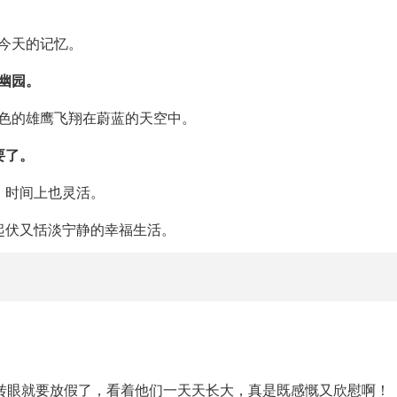
今天的记忆。
幽园。
色的雄鹰飞翔在蔚蓝的天空中。
要了。
；时间上也灵活。
起伏又恬淡宁静的幸福生活。
转眼就要放假了，看着他们一天天长大，真是既感慨又欣慰啊！