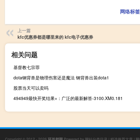
网络标签
上一篇
kfc优惠券都是哪里来的 kfc电子优惠券
相关问题
基督教七宗罪
dota钢背兽是物理伤害还是魔法 钢背兽出装dota1
股票当天可以卖吗
494949最快开奖结果+：广泛的最新解答-3100.XM0.181
Copyright © 2012 - 2026
环首都网
Powered by
网站分类目录
|
精选推荐文章
|
网