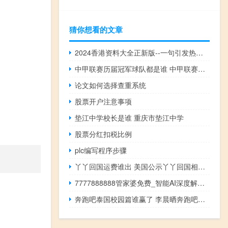
猜你想看的文章
2024香港资料大全正新版--一句引发热议--iPad75.02.61
中甲联赛历届冠军球队都是谁 中甲联赛有哪些球队
论文如何选择查重系统
股票开户注意事项
垫江中学校长是谁 重庆市垫江中学
股票分红扣税比例
plc编写程序步骤
丫丫回国运费谁出 美国公示丫丫回国相关申请
7777888888管家婆免费_智能AI深度解析_百度移动统计版.213.1.480
奔跑吧泰国校园篇谁赢了 李晨晒奔跑吧泰国大合照