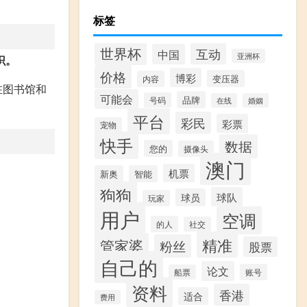
标签
世界杯
互动
中国
亚洲杯
识。
价格
博彩
变压器
内容
在图书馆和
可能会
品牌
号码
在线
婚姻
平台
彩民
彩票
宠物
快手
数据
您的
摄像头
澳门
机票
新奥
智能
狗狗
球队
球员
玩家
用户
空调
的人
社交
精准
管家婆
粉丝
股票
自己的
论文
账号
船票
资料
香港
适合
费用