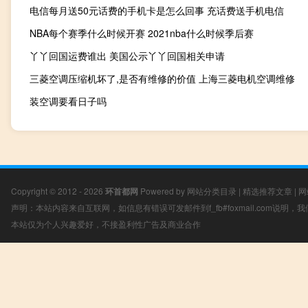
电信每月送50元话费的手机卡是怎么回事 充话费送手机电信
NBA每个赛季什么时候开赛 2021nba什么时候季后赛
丫丫回国运费谁出 美国公示丫丫回国相关申请
三菱空调压缩机坏了,是否有维修的价值 上海三菱电机空调维修
装空调要看日子吗
Copyright © 2012 - 2026
环首都网
Powered by
网站分类目录
|
精选推荐文章
|
网
声明：本站内容来自互联网，如信息有错误可发邮件到f_fb#foxmail.com说明
本站仅为个人兴趣爱好，不接盈利性广告及商业合作