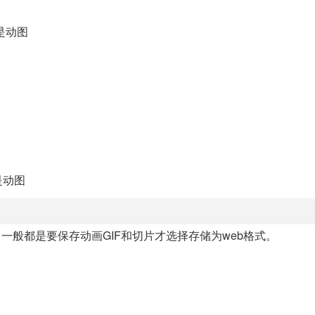
F是动图
是动图
式，一般都是要保存动画GIF和切片才选择存储为web格式。