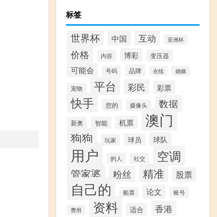
标签
世界杯
互动
中国
亚洲杯
价格
博彩
变压器
内容
可能会
品牌
号码
在线
婚姻
平台
彩民
彩票
宠物
快手
数据
您的
摄像头
澳门
机票
新奥
智能
狗狗
球队
球员
玩家
用户
空调
的人
社交
精准
管家婆
粉丝
股票
自己的
论文
账号
船票
资料
香港
适合
费用