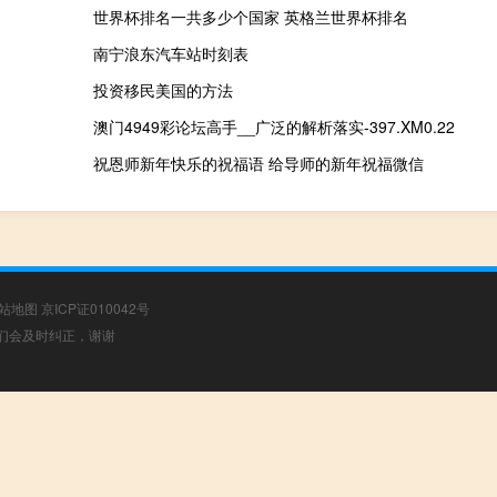
世界杯排名一共多少个国家 英格兰世界杯排名
南宁浪东汽车站时刻表
投资移民美国的方法
澳门4949彩论坛高手__广泛的解析落实-397.XM0.22
祝恩师新年快乐的祝福语 给导师的新年祝福微信
站地图
京ICP证010042号
，我们会及时纠正，谢谢