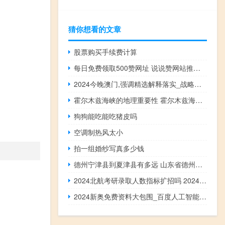
猜你想看的文章
股票购买手续费计算
每日免费领取500赞网址 说说赞网站推荐(免费领50个说说赞平台)
2024今晚澳门,强调精选解释落实_战略版47.47.48
霍尔木兹海峡的地理重要性 霍尔木兹海峡地图
狗狗能吃能吃猪皮吗
空调制热风太小
拍一组婚纱写真多少钱
德州宁津县到夏津县有多远 山东省德州市宁津县
2024北航考研录取人数指标扩招吗 2024年考研扩招140万人
2024新奥免费资料大包围_百度人工智能_安卓版636.64.279