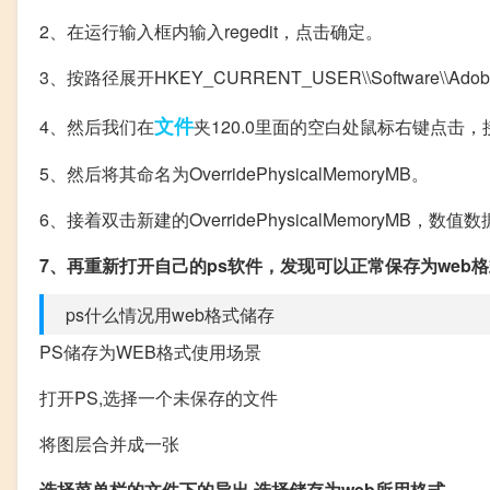
2、在运行输入框内输入regedit，点击确定。
3、按路径展开HKEY_CURRENT_USER\\Software\\Adobe\\
文件
4、然后我们在
夹120.0里面的空白处鼠标右键点击，接
5、然后将其命名为OverridePhysicalMemoryMB。
6、接着双击新建的OverridePhysicalMemoryMB，数
7、再重新打开自己的ps软件，发现可以正常保存为web
ps什么情况用web格式储存
PS储存为WEB格式使用场景
打开PS,选择一个未保存的文件
将图层合并成一张
选择菜单栏的文件下的导出,选择储存为web所用格式