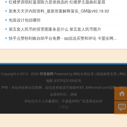
红楼梦原唱枉凝眉陈力是谁挑选的 红楼梦主题曲枉凝眉
新奥天天开内部资料_最新答案解释落实_GM版v92.18.92
包装设计包括哪些
第五套人民币的背景图案各是什么 第五套人民币图片
快手点赞秒到账自助平台免费 - qq说说买赞和评论 卡盟全网最低价格
Copyright © 2012 - 2026
环首都网
Powered by
网站分类目录
|
精选推荐文章
|
网站
地图
京ICP证010042号
声明：本站内容来自互联网，如信息有错误可发邮件到f_fb#foxmail.com说明，我们
会及时纠正，谢谢
本站仅为个人兴趣爱好，不接盈利性广告及商业合作
小男孩