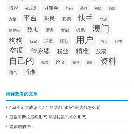
博彩
可能会
变压器
品牌
号码
在线
婚姻
快手
平台
彩民
彩票
您的
宠物
澳门
数据
机票
新奥
智能
摄像头
用户
狗狗
球队
球员
玩家
的人
社交
空调
精准
管家婆
粉丝
股票
自己的
资料
论文
账号
船票
费用
香港
适合
猜你想看的文章
nba圣诞大战怎么叫年终大战 nba圣诞大战怎么看
最强哥斯拉最终形态 哥斯拉最恐怖的形态
管婚姻的神仙