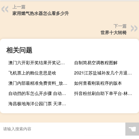
上一篇
家用燃气热水器怎么看多少升
下一篇
世界十大转椅
相关问题
澳门六开彩开奖结果开奖记录2024年12月下载_智能AI深度解析_文心一言5G.213.1.171
自制简易空调教程图解
飞机票上的舱位意思是啥
2021江苏盐城补发几个月退休金啊 2021年补发6个月工资
澳门内部最精准免费资料_放松心情的绝佳选择_主页版v968.295
如何查看刚装程序的版本
自动挡的车怎么开步骤 自动档车怎么开
抖音粉丝刷自助下单平台-林陌低价qq刷空间说说赞
海昌极地海洋公园门票 天津塘沽极地海洋馆
☚