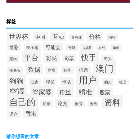
标签
世界杯
价格
互动
中国
内容
亚洲杯
博彩
可能会
变压器
品牌
号码
在线
婚姻
快手
平台
彩民
彩票
您的
宠物
澳门
数据
机票
新奥
智能
摄像头
用户
狗狗
球队
球员
玩家
的人
社交
空调
精准
管家婆
粉丝
股票
自己的
资料
论文
账号
船票
费用
香港
适合
猜你想看的文章