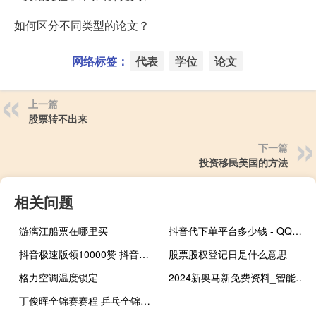
如何区分不同类型的论文？
网络标签：
代表
学位
论文
上一篇
股票转不出来
下一篇
投资移民美国的方法
相关问题
游漓江船票在哪里买
抖音代下单平台多少钱 - QQ买访客链接入口
抖音极速版领10000赞 抖音视频领现金(抖音极速版领现金10亿)
股票股权登记日是什么意思
格力空调温度锁定
2024新奥马新免费资料_智能AI深度解析_iPhone版v11.64.989
丁俊晖全锦赛赛程 乒乓全锦赛12日赛程揭晓