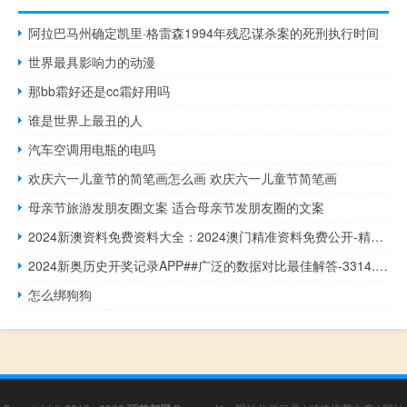
阿拉巴马州确定凯里·格雷森1994年残忍谋杀案的死刑执行时间
世界最具影响力的动漫
那bb霜好还是cc霜好用吗
谁是世界上最丑的人
汽车空调用电瓶的电吗
欢庆六一儿童节的简笔画怎么画 欢庆六一儿童节简笔画
母亲节旅游发朋友圈文案 适合母亲节发朋友圈的文案
2024新澳资料免费资料大全：2024澳门精准资料免费公开-精选解析解释-2219.ISO.362
2024新奥历史开奖记录APP##广泛的数据对比最佳解答-3314.DHA.198
怎么绑狗狗