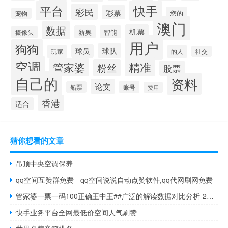
快手
平台
彩民
彩票
您的
宠物
澳门
数据
机票
新奥
智能
摄像头
用户
狗狗
球队
球员
玩家
的人
社交
空调
精准
管家婆
粉丝
股票
自己的
资料
论文
账号
船票
费用
香港
适合
猜你想看的文章
吊顶中央空调保养
qq空间互赞群免费 - qq空间说说自动点赞软件,qq代网刷网免费
管家婆一票一码100正确王中王##广泛的解读数据对比分析-2599.3D.A517
快手业务平台全网最低价空间人气刷赞