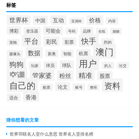
标签
世界杯
价格
互动
中国
内容
亚洲杯
博彩
可能会
变压器
品牌
号码
在线
婚姻
快手
平台
彩民
彩票
您的
宠物
澳门
数据
机票
新奥
智能
摄像头
用户
狗狗
球队
球员
玩家
的人
社交
空调
精准
管家婆
粉丝
股票
自己的
资料
论文
账号
船票
费用
香港
适合
猜你想看的文章
世界羽联名人堂什么意思 世界名人堂排名榜