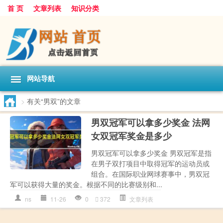
首 页
文章列表
知识分类
网站导航
>
有关“男双”的文章
男双冠军可以拿多少奖金 法网
女双冠军奖金是多少
男双冠军可以拿多少奖金 男双冠军是指
在男子双打项目中取得冠军的运动员或
组合。在国际职业网球赛事中，男双冠
军可以获得大量的奖金。根据不同的比赛级别和...
ns
11-26
0
372
文章列表