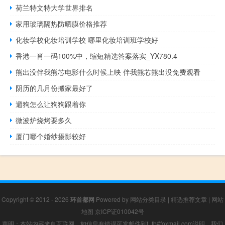
荷兰特文特大学世界排名
家用玻璃隔热防晒膜价格推荐
化妆学校化妆培训学校 哪里化妆培训班学校好
香港一肖一码100%中，缩短精选答案落实_YX780.4
熊出没伴我熊芯电影什么时候上映 伴我熊芯熊出没免费观看
阴历的几月份搬家最好了
遛狗怎么让狗狗跟着你
微波炉烧烤要多久
厦门哪个婚纱摄影较好
Copyright © 2012 - 2026
环首都网
Powered by
网站分类目录
|
精选推荐文章
|
网站
地图
京ICP证010042号
声明：本站内容来自互联网，如信息有错误可发邮件到f_fb#foxmail.com说明，我们