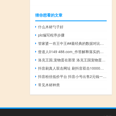
猜你想看的文章
什么木材勺子好
plc编写程序步骤
管家婆一肖王中王##最经典的数据对比解释落实-3715.ISO.834
曾道人0149 488.com_作答解释落实的民间信仰_实用版989.952
洛克王国,宠物蛋在那里 洛克王国宠物蛋大全
抖音刷真人双击网址 刷抖音双击10000个(抖音真人双击是什么意思)
抖音粉丝低价平台 抖音小号出售2元钱一个(抖音小号批发出售网平台)
常见木材种类