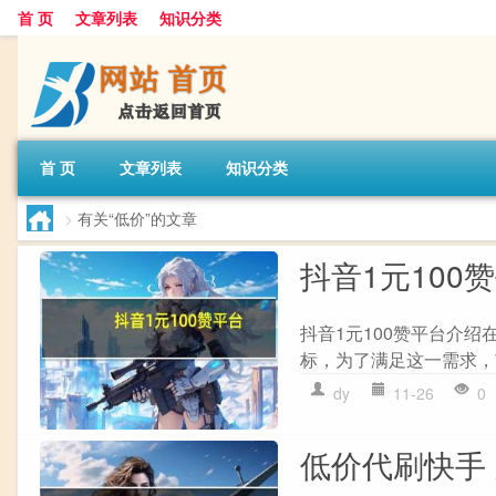
首 页
文章列表
知识分类
首 页
文章列表
知识分类
>
有关“低价”的文章
抖音1元100
抖音1元100赞平台介
标，为了满足这一需求，
dy
11-26
0
低价代刷快手