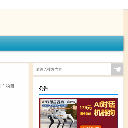
☚
用户的目
公告