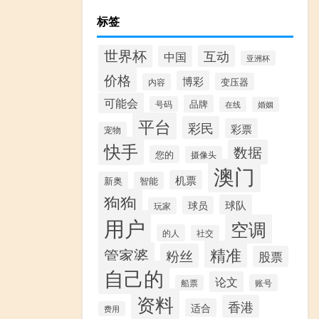
标签
世界杯
互动
中国
亚洲杯
价格
博彩
变压器
内容
可能会
品牌
号码
在线
婚姻
平台
彩民
彩票
宠物
快手
数据
您的
摄像头
澳门
机票
新奥
智能
狗狗
球队
球员
玩家
用户
空调
的人
社交
精准
管家婆
粉丝
股票
自己的
论文
账号
船票
资料
香港
适合
费用