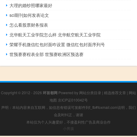
大理的婚纱照哪家最好
sci期刊如何发表论文
怎么看股票财务报表
北华航天工业学院怎么样 北华航空航天工业学院
荣耀手机微信红包封面咋设置 微信红包封面序列号
世预赛赛程表全部 世预赛欧洲区预选赛
Copyright © 2012 - 2026
环首都网
Powered by
网站分类目录
|
精选推荐文章
|
网站
地图
京ICP证010042号
声明：本站内容来自互联网，如信息有错误可发邮件到f_fb#foxmail.com说明，我们
会及时纠正，谢谢
本站仅为个人兴趣爱好，不接盈利性广告及商业合作
小男孩