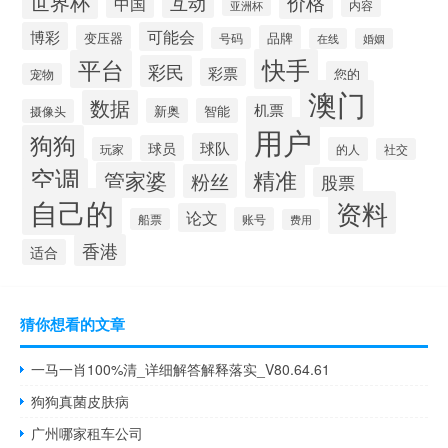
世界杯
价格
互动
中国
内容
亚洲杯
博彩
可能会
变压器
品牌
号码
在线
婚姻
快手
平台
彩民
彩票
您的
宠物
澳门
数据
机票
新奥
智能
摄像头
用户
狗狗
球队
球员
玩家
的人
社交
空调
精准
管家婆
粉丝
股票
自己的
资料
论文
账号
船票
费用
香港
适合
猜你想看的文章
一马一肖100%清_详细解答解释落实_V80.64.61
狗狗真菌皮肤病
广州哪家租车公司